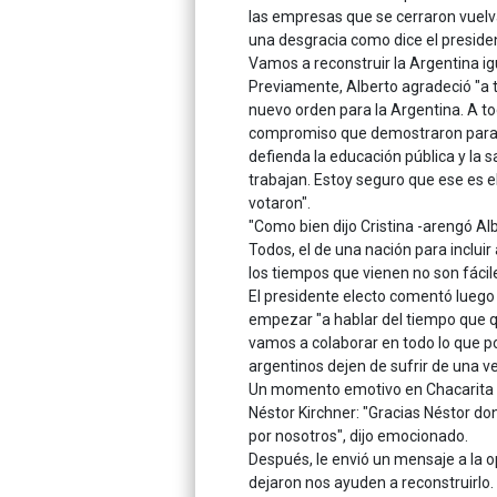
las empresas que se cerraron vuelva
una desgracia como dice el presiden
Vamos a reconstruir la Argentina ig
Previamente, Alberto agradeció "a t
nuevo orden para la Argentina. A t
compromiso que demostraron para co
defienda la educación pública y la sa
trabajan. Estoy seguro que ese es 
votaron".
"Como bien dijo Cristina -arengó Al
Todos, el de una nación para inclui
los tiempos que vienen no son fácil
El presidente electo comentó luego
empezar "a hablar del tiempo que 
vamos a colaborar en todo lo que p
argentinos dejen de sufrir de una 
Un momento emotivo en Chacarita s
Néstor Kirchner: "Gracias Néstor don
por nosotros", dijo emocionado.
Después, le envió un mensaje a la o
dejaron nos ayuden a reconstruirlo