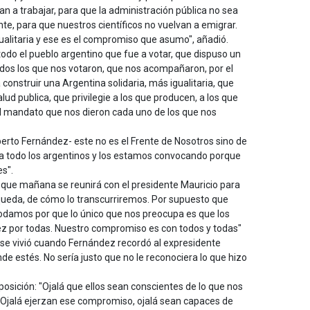
n a trabajar, para que la administración pública no sea
te, para que nuestros científicos no vuelvan a emigrar.
ualitaria y ese es el compromiso que asumo", añadió.
odo el pueblo argentino que fue a votar, que dispuso un
odos los que nos votaron, que nos acompañaron, por el
nstruir una Argentina solidaria, más igualitaria, que
lud publica, que privilegie a los que producen, a los que
el mandato que nos dieron cada uno de los que nos
berto Fernández- este no es el Frente de Nosotros sino de
r a todo los argentinos y los estamos convocando porque
es".
 que mañana se reunirá con el presidente Mauricio para
queda, de cómo lo transcurriremos. Por supuesto que
odamos por que lo único que nos preocupa es que los
vez por todas. Nuestro compromiso es con todos y todas"
e vivió cuando Fernández recordó al expresidente
de estés. No sería justo que no le reconociera lo que hizo
posición: "Ojalá que ellos sean conscientes de lo que nos
. Ojalá ejerzan ese compromiso, ojalá sean capaces de